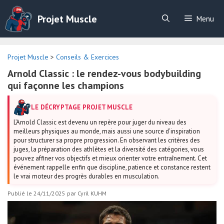
Aller
au
Projet Muscle
Menu
contenu
Projet Muscle
>
Conseils & Exercices
Arnold Classic : le rendez-vous bodybuilding
qui façonne les champions
LE DÉCRYPTAGE PROJET MUSCLE
L’Arnold Classic est devenu un repère pour juger du niveau des
meilleurs physiques au monde, mais aussi une source d’inspiration
pour structurer sa propre progression. En observant les critères des
juges, la préparation des athlètes et la diversité des catégories, vous
pouvez affiner vos objectifs et mieux orienter votre entraînement. Cet
événement rappelle enfin que discipline, patience et constance restent
le vrai moteur des progrès durables en musculation.
Publié le 24/11/2025
par
Cyril KUHM