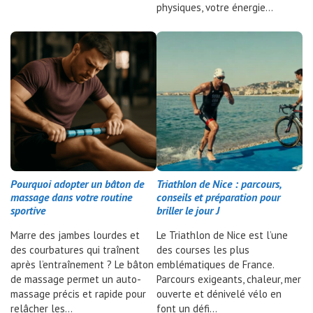
physiques, votre énergie…
Pourquoi adopter un bâton de
Triathlon de Nice : parcours,
massage dans votre routine
conseils et préparation pour
sportive
briller le jour J
Marre des jambes lourdes et
Le Triathlon de Nice est l’une
des courbatures qui traînent
des courses les plus
après l’entraînement ? Le bâton
emblématiques de France.
de massage permet un auto-
Parcours exigeants, chaleur, mer
massage précis et rapide pour
ouverte et dénivelé vélo en
relâcher les…
font un défi…