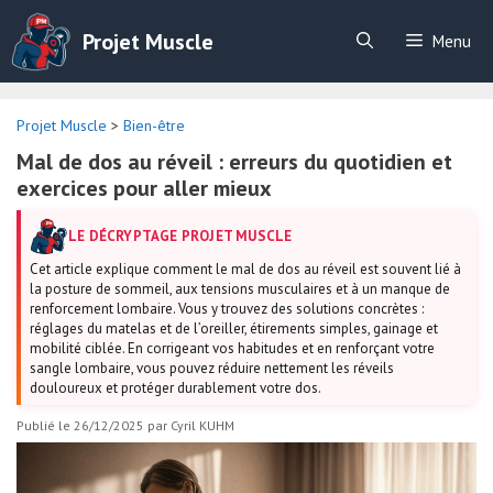
Aller
au
Projet Muscle
Menu
contenu
Projet Muscle
>
Bien-être
Mal de dos au réveil : erreurs du quotidien et
exercices pour aller mieux
LE DÉCRYPTAGE PROJET MUSCLE
Cet article explique comment le mal de dos au réveil est souvent lié à
la posture de sommeil, aux tensions musculaires et à un manque de
renforcement lombaire. Vous y trouvez des solutions concrètes :
réglages du matelas et de l’oreiller, étirements simples, gainage et
mobilité ciblée. En corrigeant vos habitudes et en renforçant votre
sangle lombaire, vous pouvez réduire nettement les réveils
douloureux et protéger durablement votre dos.
Publié le 26/12/2025
par
Cyril KUHM