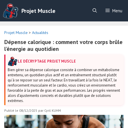
Aller
au
Projet Muscle
Menu
contenu
Projet Muscle
>
Actualités
Dépense calorique : comment votre corps brûle
l’énergie au quotidien
LE DÉCRYPTAGE PROJET MUSCLE
Bien gérer sa dépense calorique consiste à combiner un métabolisme
entretenu, un quotidien plus actif et un entraînement structuré plutôt
qu’à se reposer sur un seul facteur. En travaillant à la fois le NEAT, le
renforcement musculaire et le cardio, vous créez un environnement
favorable à la perte de gras et aux performances. Les progrès viennent
alors d’ajustements concrets et durables plutôt que de solutions
extrêmes.
Publié le 08/12/2025
par
Cyril KUHM