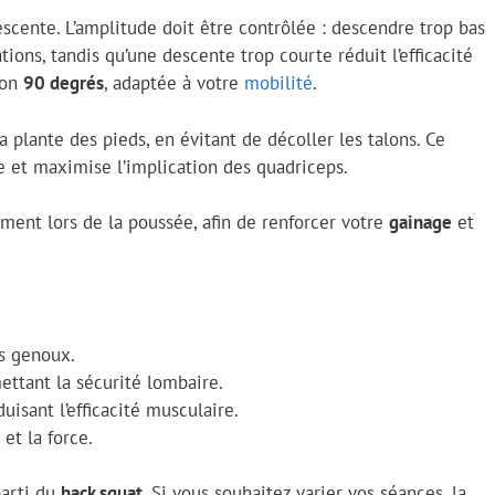
cente. L’amplitude doit être contrôlée : descendre trop bas
ions, tandis qu’une descente trop courte réduit l’efficacité
ron
90 degrés
, adaptée à votre
mobilité
.
 plante des pieds, en évitant de décoller les talons. Ce
e et maximise l’implication des quadriceps.
ement lors de la poussée, afin de renforcer votre
gainage
et
es genoux.
ttant la sécurité lombaire.
isant l’efficacité musculaire.
 et la force.
parti du
hack squat
. Si vous souhaitez varier vos séances, la