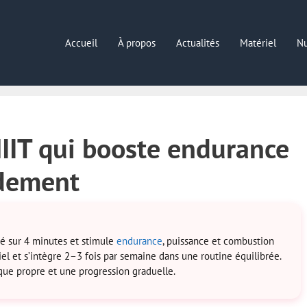
Accueil
À propos
Actualités
Matériel
Nu
HIIT qui booste endurance
idement
té sur 4 minutes et stimule
endurance
, puissance et combustion
riel et s’intègre 2–3 fois par semaine dans une routine équilibrée.
ue propre et une progression graduelle.