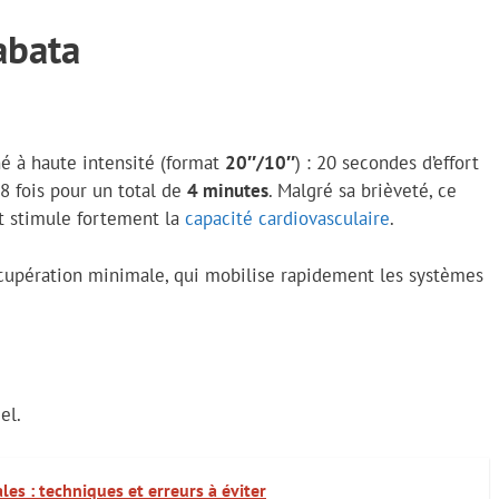
abata
é à haute intensité (format
20″/10″
) : 20 secondes d’effort
8 fois pour un total de
4 minutes
. Malgré sa brièveté, ce
 stimule fortement la
capacité cardiovasculaire
.
 récupération minimale, qui mobilise rapidement les systèmes
el.
ales : techniques et erreurs à éviter