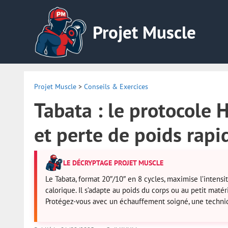
Aller
au
Projet Muscle
contenu
Projet Muscle
>
Conseils & Exercices
Tabata : le protocole 
et perte de poids rap
LE DÉCRYPTAGE PROJET MUSCLE
Le Tabata, format 20″/10″ en 8 cycles, maximise l’intensi
calorique. Il s’adapte au poids du corps ou au petit maté
Protégez-vous avec un échauffement soigné, une techniq