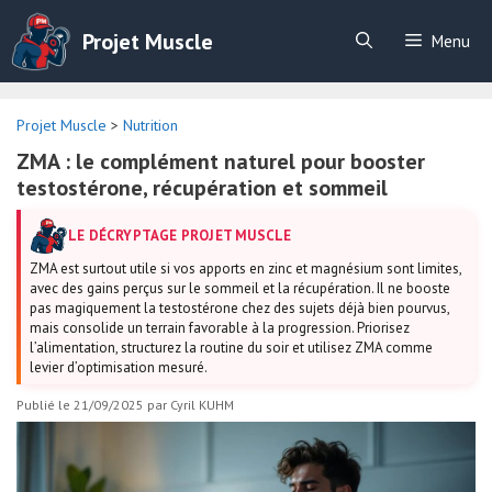
Aller
au
Projet Muscle
Menu
contenu
Projet Muscle
>
Nutrition
ZMA : le complément naturel pour booster
testostérone, récupération et sommeil
LE DÉCRYPTAGE PROJET MUSCLE
ZMA est surtout utile si vos apports en zinc et magnésium sont limites,
avec des gains perçus sur le sommeil et la récupération. Il ne booste
pas magiquement la testostérone chez des sujets déjà bien pourvus,
mais consolide un terrain favorable à la progression. Priorisez
l’alimentation, structurez la routine du soir et utilisez ZMA comme
levier d’optimisation mesuré.
Publié le 21/09/2025
par
Cyril KUHM