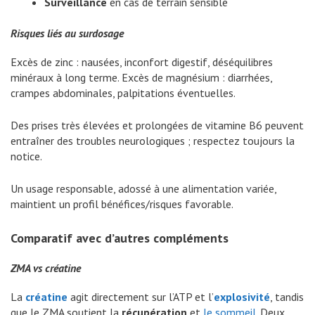
Surveillance
en cas de terrain sensible
Risques liés au surdosage
Excès de zinc : nausées, inconfort digestif, déséquilibres
minéraux à long terme. Excès de magnésium : diarrhées,
crampes abdominales, palpitations éventuelles.
Des prises très élevées et prolongées de vitamine B6 peuvent
entraîner des troubles neurologiques ; respectez toujours la
notice.
Un usage responsable, adossé à une alimentation variée,
maintient un profil bénéfices/risques favorable.
Comparatif avec d’autres compléments
ZMA vs créatine
La
créatine
agit directement sur l’ATP et l’
explosivité
, tandis
que le ZMA soutient la
récupération
et
le sommeil
. Deux