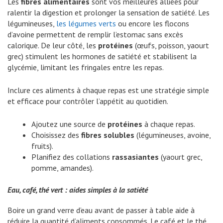
Les
fibres alimentaires
sont vos meilleures alliées pour
ralentir la digestion et prolonger la sensation de satiété. Les
légumineuses,
les légumes verts
ou encore les flocons
d’avoine permettent de remplir l’estomac sans excès
calorique. De leur côté, les
protéines
(œufs, poisson, yaourt
grec) stimulent les hormones de satiété et stabilisent la
glycémie, limitant les fringales entre les repas.
Inclure ces aliments à chaque repas est une stratégie simple
et efficace pour contrôler l’appétit au quotidien.
Ajoutez une source de
protéines
à chaque repas.
Choisissez des
fibres solubles
(légumineuses, avoine,
fruits).
Planifiez des collations
rassasiantes
(yaourt grec,
pomme, amandes).
Eau, café, thé vert : aides simples à la satiété
Boire un grand verre d’eau avant de passer à table aide à
réduire la quantité d’aliments consommés. Le café et le thé